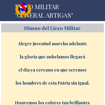
Vaya al Contenido
LICEO MILITAR 
Saltar menú
"GENERAL ARTIGAS"
Himno del Liceo Militar
Alegre juventud marcha adelante
la gloria que anhelamos llegará
el día ya cercano en que seremos
los hombres de esta Patria sin igual.
Honremos los colores tan brillantes